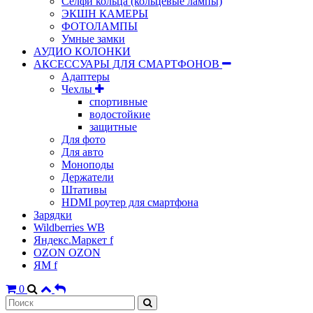
Селфи кольца (кольцевые лампы)
ЭКШН КАМЕРЫ
ФОТОЛАМПЫ
Умные замки
АУДИО КОЛОНКИ
АКСЕССУАРЫ ДЛЯ СМАРТФОНОВ
Адаптеры
Чехлы
спортивные
водостойкие
защитные
Для фото
Для авто
Моноподы
Держатели
Штативы
HDMI роутер для смартфона
Зарядки
Wildberries WB
Яндекс.Маркет f
OZON OZON
ЯМ f
0