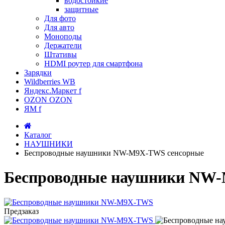
водостойкие
защитные
Для фото
Для авто
Моноподы
Держатели
Штативы
HDMI роутер для смартфона
Зарядки
Wildberries WB
Яндекс.Маркет f
OZON OZON
ЯМ f
Каталог
НАУШНИКИ
Беспроводные наушники NW-M9X-TWS сенсорные
Беспроводные наушники NW
Предзаказ