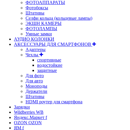
ФОТОАППАРАТЫ
Фотобоксы
Штативы
Селфи кольца (кольцевые лампы)
ЭКШН КАМЕРЫ
ФОТОЛАМПЫ
Умные замки
АУДИО КОЛОНКИ
АКСЕССУАРЫ ДЛЯ СМАРТФОНОВ
Адаптеры
Чехлы
спортивные
водостойкие
защитные
Для фото
Для авто
Моноподы
Держатели
Штативы
HDMI роутер для смартфона
Зарядки
Wildberries WB
Яндекс.Маркет f
OZON OZON
ЯМ f