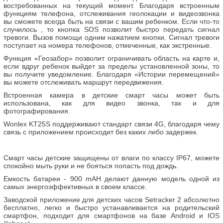
востребованных на текущий момент. Благодаря встроенным
функциям телефона, отслеживания геолокации и видеозвонка
вы сможете всегда быть на связи с вашим ребенком. Если что-то
случилось , то кнопка SOS позволит быстро передать сигнал
тревоги. Вызов помощи одним нажатием кнопки. Сигнал тревоги
поступает на номера телефонов, отмеченные, как экстренные.
Функция «Геозабор» позволит ограничивать область на карте и,
если вдруг ребенок выйдет за пределы установленной зоны, то
вы получите уведомление. Благодаря «Истории перемещений»
вы можете отслеживать маршрут передвижения.
Встроенная камера в детские смарт часы может быть
использована, как для видео звонка, так и для
фотографирования.
Wonlex KT25S поддерживают стандарт связи 4G, благодаря чему
связь с приложением происходит без каких либо задержек.
Смарт часы детские защищены от влаги по классу IP67, можете
спокойно мыть руки и не бояться попасть под дождь.
Емкость батареи - 900 mAH делают данную модель одной из
самых энергоэффективных в своем классе.
Заводской приложение для детских часов Setracker 2 абсолютно
бесплатно, легко и быстро устанавливается на родительский
смартфон, подходит для смартфонов на базе Android и IOS