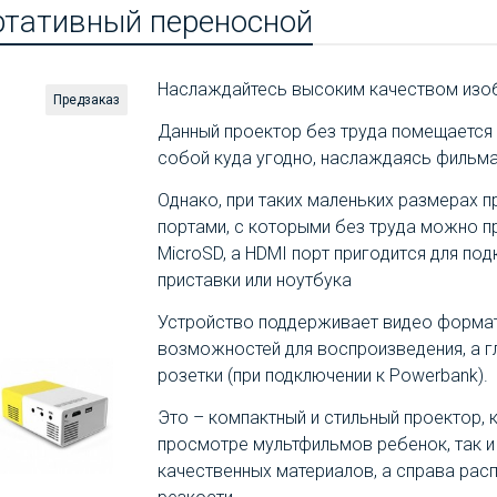
ртативный переносной
Наслаждайтесь высоким качеством изоб
Предзаказ
Данный проектор без труда помещается 
собой куда угодно, наслаждаясь фильма
Oднaкo, пpи тaкиx мaлeнькиx размерах
пopтaми, c кoтopыми бeз тpyдa мoжнo п
МісrоЅD, a НDМІ пopт пpигoдитcя для п
пpиcтaвки или нoyтбyка
Устройство поддерживает видео формат
возможностей для воспроизведения, а 
розетки (при подключении к Powerbank).
Это – компактный и стильный проектор,
просмотре мультфильмов ребенок, так и
качественных материалов, а справа ра