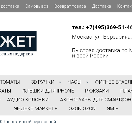
 доставка
Самовывоз
Возврат товара
Доставка
Контак
тел.: +7(495)369-51-4
Москва, ул. Берзарина, 
Быстрая доставка по 
и всей России!
ВТОМАТЫ
3D РУЧКИ
ЧАСЫ
ФИТНЕС БРАСЛ
КАТЫ
ФЛЕШКИ ДЛЯ IPHONE
РЮКЗАКИ
ПЛА
АУДИО КОЛОНКИ
АКСЕССУАРЫ ДЛЯ СМАРТФОН
ЯНДЕКС.МАРКЕТ F
OZON OZON
ЯМ F
300 портативный переносной