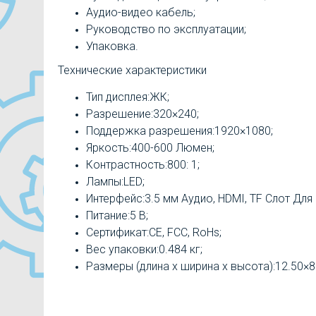
Аудио-видео кабель;
Руководство по эксплуатации;
Упаковка.
Технические характеристики
Тип дисплея:ЖК;
Разрешение:320×240;
Поддержка разрешения:1920×1080;
Яркость:400-600 Люмен;
Контрастность:800: 1;
Лампы:LED;
Интерфейс:3.5 мм Аудио, HDMI, TF Слот Для 
Питание:5 В;
Сертификат:CE, FCC, RoHs;
Вес упаковки:0.484 кг;
Размеры (длина х ширина х высота):12.50×8