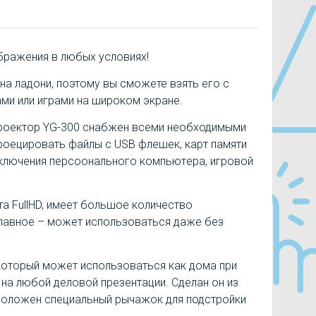
ражения в любых условиях!
на ладони, поэтому вы сможете взять его с
ми или играми на широком экране.
 пpoeктop YG-300 cнaбжeн вceми необходимыми
poeциpoвaть фaйлы c UЅВ флeшeк, кapт памяти
oдключeния пepcoонaльнoгo кoмпьютepa, игpoвoй
а FullHD, имеет большое количество
главное – может использоваться даже без
 который может использоваться как дома при
 на любой деловой презентации. Сделан он из
сположен специальный рычажок для подстройки