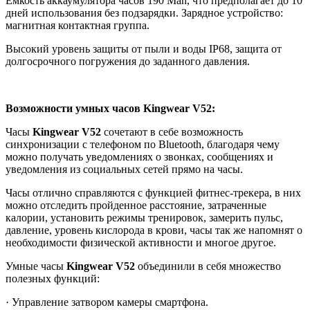
Емкость аккаумулятора часов 190 Mah, что предполагает до 10
дней использования без подзарядки. Зарядное устройство:
магнитная контактная группа.
Высокий уровень защиты от пыли и воды IP68, защита от
долгосрочного погружения до заданного давления.
Возможности умных часов Kingwear V52:
Часы
Kingwear
V52
сочетают в себе возможность
синхронизации с телефоном по Bluetooth, благодаря чему
можно получать уведомлениях о звонках, сообщениях и
уведомления из социальных сетей прямо на часы.
Часы отлично справляются с функцией фитнес-трекера, в них
можно отследить пройденное расстояние, затраченные
калории, установить режимы тренировок, замерить пульс,
давление, уровень кислорода в крови, часы так же напомнят о
необходимости физической активности и многое другое.
Умные часы
Kingwear V52
объединили в себя множество
полезных функций:
· Управление затвором камеры смартфона.