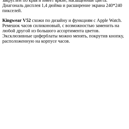
закруглен по края и имеет яркие, насыщенные цвета.
Диагональ дисплея 1,4 дюйма и расширение экрана 240*240
пикселей.
Kingwear V52
схожи по дизайну и функциям с Apple Watch.
Ремешок часов силиконовый, с возможностью заменить на
любой другой из большого ассортимента цветов.
Эксклюзивные циферблаты можно менять, покрутив кнопку,
расположенную на корпусе часов.