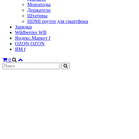
Моноподы
Держатели
Штативы
HDMI роутер для смартфона
Зарядки
Wildberries WB
Яндекс.Маркет f
OZON OZON
ЯМ f
0