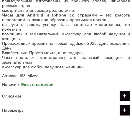
прямоугольные
изготовлены из прочного сплава, шикарная
россыпь страз
смотрится
потрясающе
реалистично.
Часы для Android и Iphone со стразами
– это красота
неповторимых лакшери образов и практичная польза
на
пути
к
вашему
успеху.
Часы
настолько
многогранны,
это
полезный
помощник
и
замечательный
аксессуар
для
любой
девушк
и
и
женщины.
Превосходный презент
на Новый год Змеи 2025, День рождения,
День
Влюбленных
. Просто мечта, а не подарок!
Часы настолько многогранны, это полезный помощник и
замечательный
аксессуар для любой девушки и женщины
Артикул:
I68_silver
Наличие:
Есть в наличии
Описание
Параметры