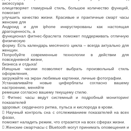
аксессуара
олицетворяет
гламурный
стиль,
большое
количество
функций,
помогает
улучшить качество жизни. Красивые и практичные
смарт часы
женские для
Андроид и для
iphone
инкрустированы как настоящая
драгоценность, а
функционал
фитнес-браслета
поможет поддерживать отличную
физическую
форму. Есть календарь месячного цикла – всегда актуально для
женщин.
Попробуйте современные технологии в действии для
повседневной жизни,
бизнеса и отдыха!
Изящные часики позволяют выбрать произвольный стиль
оформления,
загружайте на экран любимые картинки, личные фотографии.
Устанавливайте новые циферблаты согласно вашему
настроению, меняйте
ремешки согласно вашему текущему стилю.

Фитнес часы
ведут системный и подробный мониторинг
показателей
здоровья: сердечного ритма, пульса и кислорода в крови.

Научный контроль сна с отслеживанием показателей на всех
фазах,
поможет наладить режим, что отразится на всех сферах жизни.

Женские смартчасы с Bluetooth
могут принимать оповещения и