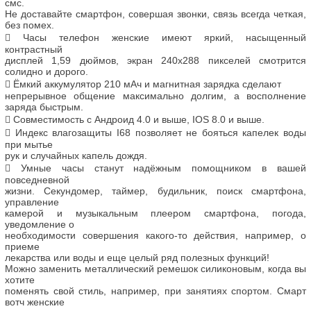
смс.
Не доставайте смартфон, совершая звонки, связь всегда четкая,
без помех.

Часы
телефон
женские
имеют
яркий,
насыщенный
контрастный
дисплей 1,59 дюймов, экран 240х288 пикселей смотрится
солидно и дорого.

Ёмкий
аккумулятор
210
мАч
и
магнитная
зарядка
сделают
непрерывное общение максимально долгим, а восполнение
заряда быстрым.

Совместимость с Андроид 4.0 и выше,
IOS
8.0 и выше.

Индекс влагозащиты
I
68 позволяет не бояться капелек воды
при мытье
рук и случайных капель дождя.

Умные
часы станут надёжным помощником в вашей
повседневной
жизни.
Секундомер,
таймер,
будильник,
поиск
смартфона,
управление
камерой
и
музыкальным
плеером
смартфона,
погода,
уведомление
о
необходимости
совершения
какого-то
действия,
например,
о
приеме
лекарства или воды и еще целый ряд полезных функций!
Можно заменить металлический ремешок силиконовым, когда вы
хотите
поменять свой стиль, например, при занятиях спортом.
Смарт
вотч женские