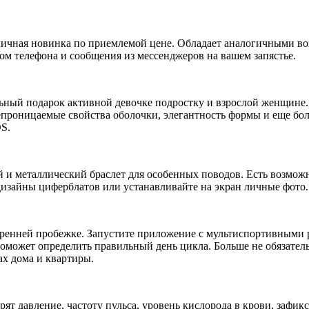
личная новинка по приемлемой цене. Обладает аналогичными во
ром телефона и сообщения из мессенджеров на вашем запястье.
ный подарок активной девочке подростку и взрослой женщине. 
епроницаемые свойства оболочки, элегантность формы и еще бо
S.
й и металлический браслет для особенных поводов. Есть возмо
изайны циферблатов или устанавливайте на экран личные фото.
 утренней пробежке. Запустите приложение с мультиспортивными
оможет определить правильный день цикла. Больше не обязатель
лах дома и квартиры.
рят давление, частоту пульса, уровень кислорода в крови, зафи