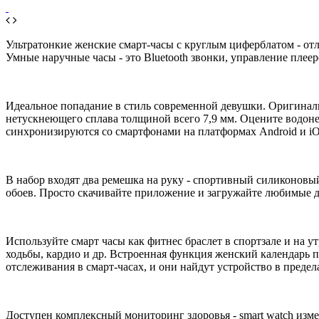
Ультратонкие женские смарт-часы с круглым циферблатом - от
Умные наручные часы - это Bluetooth звонки, управление плее
Идеальное попадание в стиль современной девушки. Оригиналь
нетускнеющего сплава толщиной всего 7,9 мм. Оцените водон
синхронизируются со смартфонами на платформах Android и iO
В набор входят два ремешка на руку - спортивный силиконовы
обоев. Просто скачивайте приложение и загружайте любимые д
Используйте смарт часы как фитнес браслет в спортзале и на
ходьбы, кардио и др. Встроенная функция женский календарь п
отслеживания в смарт-часах, и они найдут устройство в преде
Доступен комплексный мониторинг здоровья - smart watch изме