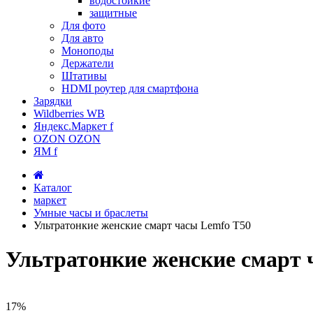
водостойкие
защитные
Для фото
Для авто
Моноподы
Держатели
Штативы
HDMI роутер для смартфона
Зарядки
Wildberries WB
Яндекс.Маркет f
OZON OZON
ЯМ f
Каталог
маркет
Умные часы и браслеты
Ультратонкие женские смарт часы Lemfo T50
Ультратонкие женские смарт 
17%