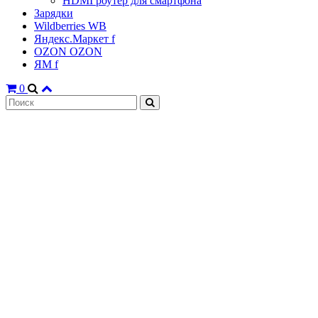
HDMI роутер для смартфона
Зарядки
Wildberries WB
Яндекс.Маркет f
OZON OZON
ЯМ f
0