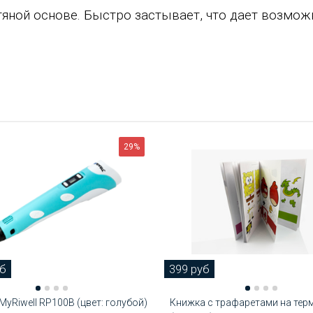
тяной основе. Быстро застывает, что дает возмож
29%
уб
399 руб
MyRiwell RP100B (цвет: голубой)
Книжка с трафаретами на тер