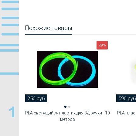
Похожие товары
29%
250 руб
590 руб
PLA cветящийся пластик для 3Д ручки - 10
PLA плас
метров