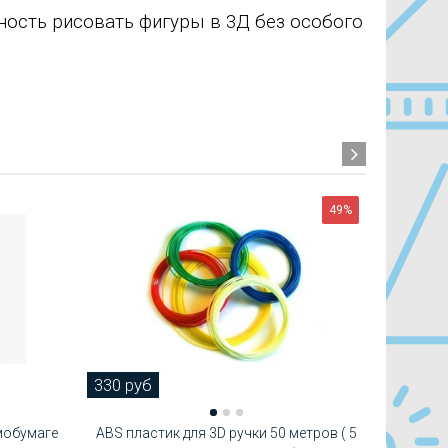
ность рисовать фигуры в 3Д без особого
49%
330 руб
490 ру
мобумаге
ABS пластик для 3D ручки 50 метров ( 5
ABS плас