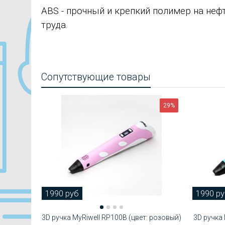
ABS - прочный и крепкий полимер на неф
труда.
Сопутствующие товары
29%
1990 руб
1990 р
3D ручка MyRiwell RP100B (цвет: розовый)
3D ручка 