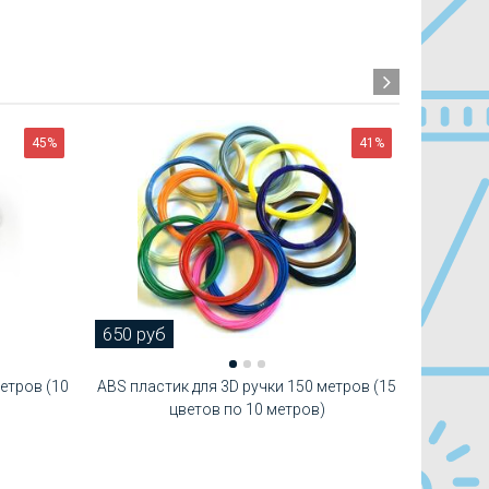
45%
41%
650 руб
250 ру
етров (10
ABS пластик для 3D ручки 150 метров (15
PLA cвет
цветов по 10 метров)